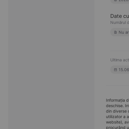
Date cu 
Numărul d
Nu ar
Ultima act
15.0
Informația 
deschise. In
din diverse 
utilizator a
website), av
procurând u