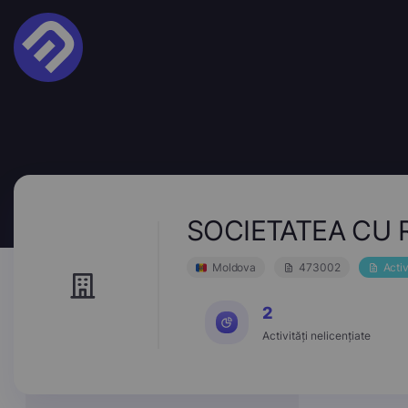
SOCIETATEA CU 
Moldova
473002
Acti
2
Activități nelicențiate