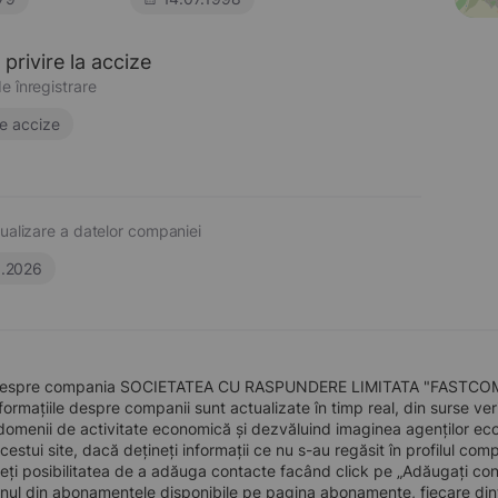
privire la accize
e înregistrare
e accize
ualizare a datelor companiei
6.2026
despre compania SOCIETATEA CU RASPUNDERE LIMITATA "FASTCOM", în
formațiile despre companii sunt actualizate în timp real, din surse verid
domenii de activitate economică și dezvăluind imaginea agenților econo
 acestui site, dacă dețineți informații ce nu s-au regăsit în profilul 
eți posibilitatea de a adăuga contacte facând click pe „Adăugați cont
nul din abonamentele disponibile pe pagina abonamente, fiecare dint