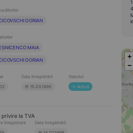
1
4
ucătorilor
M
CICOVSCHI DORIAN
K
atorilor
ESNICENCO MAIA
+
CICOVSCHI DORIAN
−
al
Data înregistrării
Statutul
02
15.03.1995
Activă
 privire la TVA
e înregistrare
Data înregistrării
79
14.07.1998