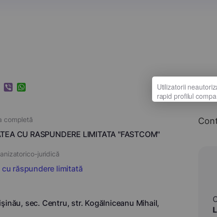
k
ram
nkedIn
Viber
WhatsApp
a completă
Con
TEA CU RASPUNDERE LIMITATA "FASTCOM"
nizatorico-juridică
i cu răspundere limitată
şinău, sec. Centru, str. Kogălniceanu Mihail,