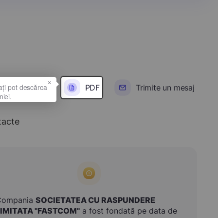
×
PDF
Trimite un mesaj
tacte
Compania
SOCIETATEA CU RASPUNDERE
LIMITATA "FASTCOM"
a fost fondată pe data de