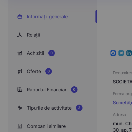
Informații generale
Relații
Achiziții
0
Faceboo
Teleg
Li
Oferte
0
Denumire
SOCIETA
Raportul Financiar
0
Forma orga
Societăţ
Tipurile de activitate
2
Adresa
mun. Chi
Companii similare
30, ap. 7