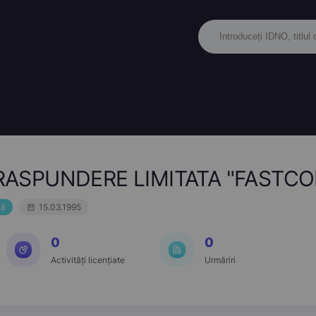
RASPUNDERE LIMITATA "FASTC
vă
15.03.1995
0
0
Activități licențiate
Urmăriri