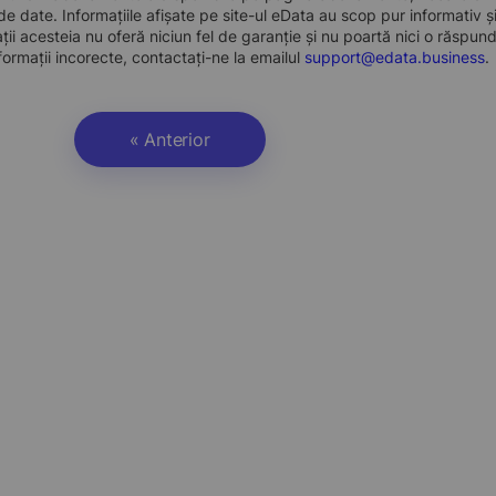
e date. Informațiile afișate pe site-ul eData au scop pur informativ și
ații acesteia nu oferă niciun fel de garanție și nu poartă nici o răspun
formații incorecte, contactați-ne la emailul
support@edata.business
.
« Anterior