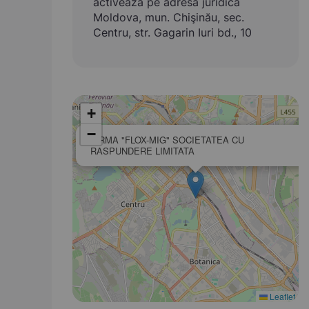
activează pe adresa juridică
Moldova, mun. Chişinău, sec.
Centru, str. Gagarin Iuri bd., 10
+
−
FIRMA "FLOX-MIG" SOCIETATEA CU
RASPUNDERE LIMITATA
Leaflet