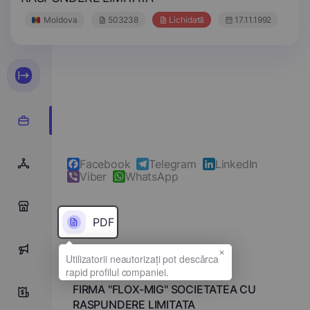
Moldova
503238
Lichidată
17.11.1992
Facebook
Telegram
LinkedIn
Viber
WhatsApp
0
PDF
×
0
Denumirea completă
FIRMA "FLOX-MIG" SOCIETATEA CU
0
RASPUNDERE LIMITATA