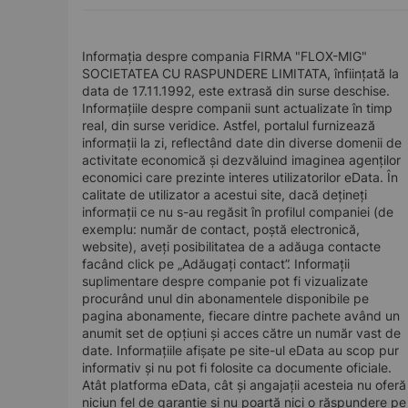
Informația despre compania FIRMA "FLOX-MIG"
SOCIETATEA CU RASPUNDERE LIMITATA, înființată la
data de 17.11.1992, este extrasă din surse deschise.
Informațiile despre companii sunt actualizate în timp
real, din surse veridice. Astfel, portalul furnizează
informații la zi, reflectând date din diverse domenii de
activitate economică și dezvăluind imaginea agenților
economici care prezinte interes utilizatorilor eData. În
calitate de utilizator a acestui site, dacă dețineți
informații ce nu s-au regăsit în profilul companiei (de
exemplu: număr de contact, poștă electronică,
website), aveți posibilitatea de a adăuga contacte
facând click pe „Adăugați contact”. Informații
suplimentare despre companie pot fi vizualizate
procurând unul din abonamentele disponibile pe
pagina abonamente, fiecare dintre pachete având un
anumit set de opțiuni și acces către un număr vast de
date. Informațiile afișate pe site-ul eData au scop pur
informativ și nu pot fi folosite ca documente oficiale.
Atât platforma eData, cât și angajații acesteia nu oferă
niciun fel de garanție și nu poartă nici o răspundere pe