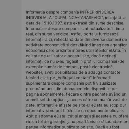
Informația despre compania INTREPRINDEREA
INDIVIDUALA "CUPALINCA-TARASEVICI", înființată la
data de 15.10.1997, este extrasă din surse deschise.
Informațiile despre companii sunt actualizate în timp
real, din surse veridice. Astfel, portalul furnizează
informații la zi, reflectând date din diverse domenii de
activitate economică și dezvăluind imaginea agenților
economici care prezinte interes utilizatorilor eData. În
calitate de utilizator a acestui site, dacă dețineți
informații ce nu s-au regăsit în profilul companiei (de
exemplu: număr de contact, poștă electronică,
website), aveți posibilitatea de a adăuga contacte
facând click pe „Adăugați contact”. Informații
suplimentare despre companie pot fi vizualizate
procurând unul din abonamentele disponibile pe
pagina abonamente, fiecare dintre pachete având un
anumit set de opțiuni și acces către un număr vast de
date. Informațiile afișate pe site-ul eData au scop pur
informativ și nu pot fi folosite ca documente oficiale.
Atât platforma eData, cât și angajații acesteia nu oferă
niciun fel de garanție și nu poartă nici o răspundere pe
partea informaților publicate pe site. Dacă au fost