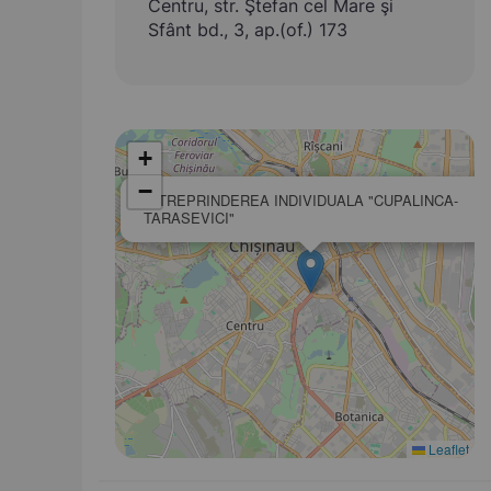
Centru, str. Ştefan cel Mare şi
Sfânt bd., 3, ap.(of.) 173
+
−
INTREPRINDEREA INDIVIDUALA "CUPALINCA-
TARASEVICI"
Leaflet