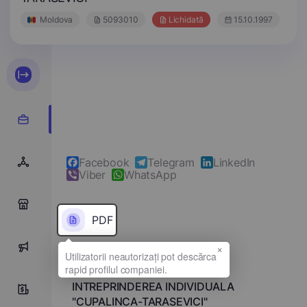
Moldova
5093010
Lichidată
15.10.1997
Facebook
Telegram
LinkedIn
Viber
WhatsApp
0
PDF
×
0
Denumirea completă
INTREPRINDEREA INDIVIDUALA
0
"CUPALINCA-TARASEVICI"