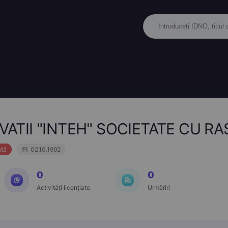
ATII "INTEH" SOCIETATE CU R
ată
02.10.1992
0
0
Activități licențiate
Urmăriri