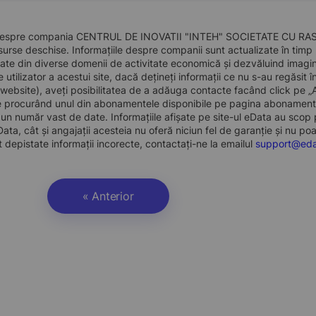
despre compania CENTRUL DE INOVATII "INTEH" SOCIETATE CU RASPUN
surse deschise. Informațiile despre companii sunt actualizate în timp rea
ate din diverse domenii de activitate economică și dezvăluind imagine
de utilizator a acestui site, dacă dețineți informații ce nu s-au regăsi
 website), aveți posibilitatea de a adăuga contacte facând click pe 
te procurând unul din abonamentele disponibile pe pagina abonamente
un număr vast de date. Informațiile afișate pe site-ul eData au scop pu
ata, cât și angajații acesteia nu oferă niciun fel de garanție și nu po
 depistate informații incorecte, contactați-ne la emailul
support@eda
« Anterior