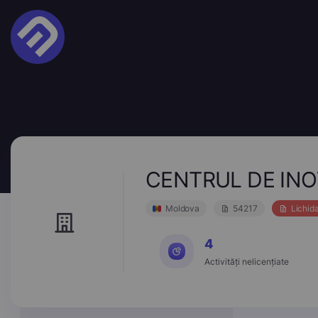
CENTRUL DE INOV
Moldova
54217
Lichid
4
Activități nelicențiate