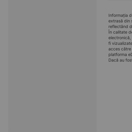
Informația 
extrasă din 
reflectând d
În calitate 
electronică,
fi vizualiza
acces către 
platforma eD
Dacă au fost