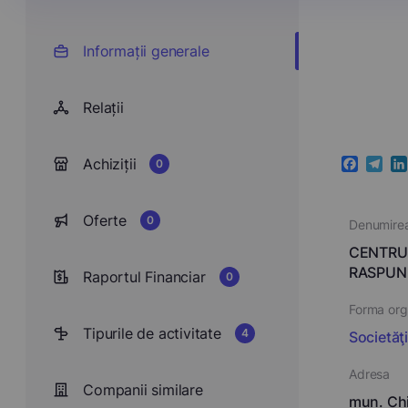
Informații generale
Relații
Achiziții
0
Faceboo
Teleg
Li
Oferte
0
Denumire
CENTRUL
RASPUN
Raportul Financiar
0
Forma orga
Tipurile de activitate
4
Societăţ
Adresa
Companii similare
mun. Chiş