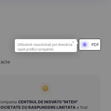
×
PDF
tacte
Compania
CENTRUL DE INOVATII "INTEH"
SOCIETATE CU RASPUNDERE LIMITATA
a fost