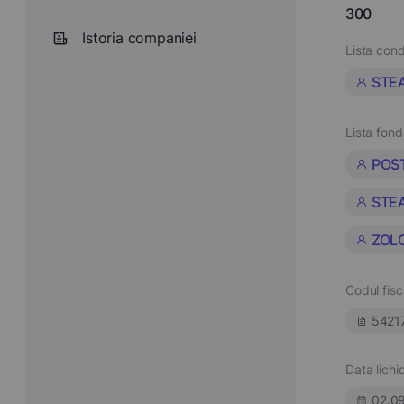
300
Istoria companiei
Lista cond
STE
Lista fond
POS
STE
ZOL
Codul fisc
5421
Data lichid
02.0