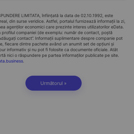
DERE LIMITATA, înființată la data de 02.10.1992, este
l, din surse veridice. Astfel, portalul furnizează informații la zi,
a agenților economici care prezinte interes utilizatorilor eData.
t în profilul companiei (de exemplu: număr de contact, poștă
„Adăugați contact”. Informații suplimentare despre companie pot
, fiecare dintre pachete având un anumit set de opțiuni și
r informativ și nu pot fi folosite ca documente oficiale. Atât
artă nici o răspundere pe partea informaților publicate pe site.
ta.business
.
Următorul »