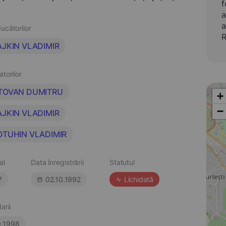
f
a
a
ucătorilor
R
AJKIN VLADIMIR
atorilor
TOVAN DUMITRU
+
−
AJKIN VLADIMIR
OTUHIN VLADIMIR
al
Data înregistrării
Statutul
7
02.10.1992
Lichidată
arii
9.1998