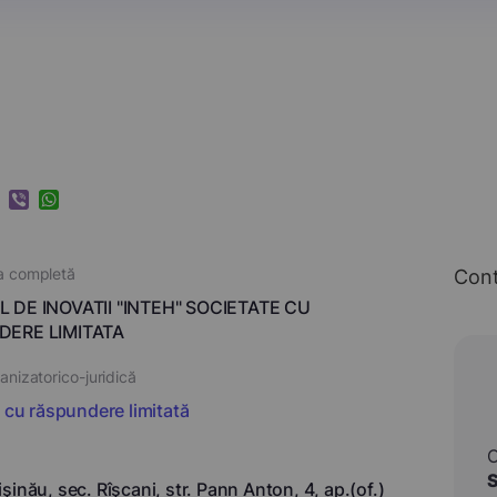
k
ram
nkedIn
Viber
WhatsApp
a completă
Con
 DE INOVATII "INTEH" SOCIETATE CU
DERE LIMITATA
nizatorico-juridică
i cu răspundere limitată
inău, sec. Rîşcani, str. Pann Anton, 4, ap.(of.)