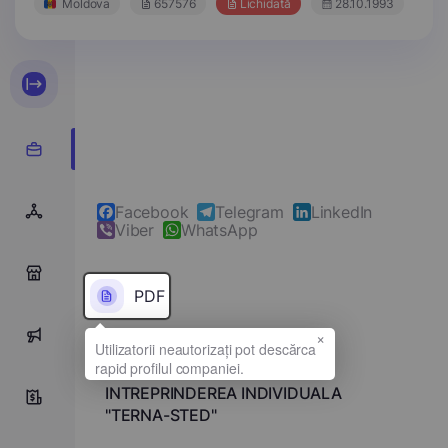
Moldova
657576
Lichidată
28.10.1993
Facebook
Telegram
LinkedIn
Viber
WhatsApp
0
PDF
×
0
Denumirea completă
INTREPRINDEREA INDIVIDUALA
0
"TERNA-STED"