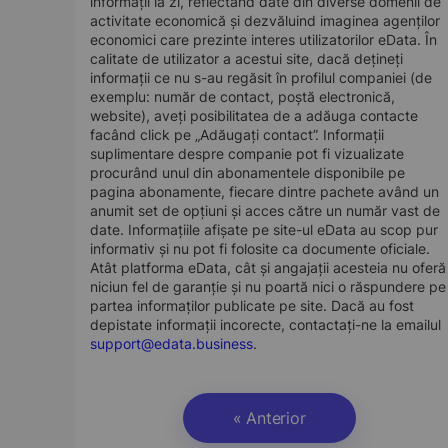
informații la zi, reflectând date din diverse domenii de
activitate economică și dezvăluind imaginea agenților
economici care prezinte interes utilizatorilor eData. În
calitate de utilizator a acestui site, dacă dețineți
informații ce nu s-au regăsit în profilul companiei (de
exemplu: număr de contact, poștă electronică,
website), aveți posibilitatea de a adăuga contacte
facând click pe „Adăugați contact”. Informații
suplimentare despre companie pot fi vizualizate
procurând unul din abonamentele disponibile pe
pagina abonamente, fiecare dintre pachete având un
anumit set de opțiuni și acces către un număr vast de
date. Informațiile afișate pe site-ul eData au scop pur
informativ și nu pot fi folosite ca documente oficiale.
Atât platforma eData, cât și angajații acesteia nu oferă
niciun fel de garanție și nu poartă nici o răspundere pe
partea informaților publicate pe site. Dacă au fost
depistate informații incorecte, contactați-ne la emailul
support@edata.business
.
« Anterior