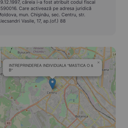
9.12.1997, căreia i-a fost atribuit codul fiscal
590016. Care activează pe adresa juridică
oldova, mun. Chişinău, sec. Centru, str.
lecsandri Vasile, 17, ap.(of.) 88
×
INTREPRINDEREA INDIVIDUALA "MASTICA O &
B"