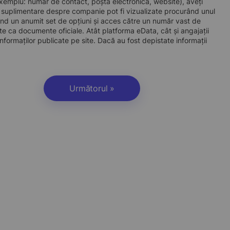
e exemplu: număr de contact, poștă electronică, website), aveți
i suplimentare despre companie pot fi vizualizate procurând unul
d un anumit set de opțiuni și acces către un număr vast de
site ca documente oficiale. Atât platforma eData, cât și angajații
nformaților publicate pe site. Dacă au fost depistate informații
Următorul »