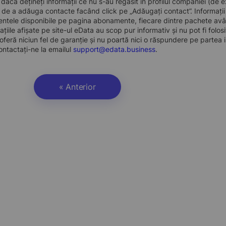
, dacă dețineți informații ce nu s-au regăsit în profilul companiei (d
a de a adăuga contacte facând click pe „Adăugați contact”. Informați
ntele disponibile pe pagina abonamente, fiecare dintre pachete avân
ațiile afișate pe site-ul eData au scop pur informativ și nu pot fi folo
oferă niciun fel de garanție și nu poartă nici o răspundere pe partea i
ontactați-ne la emailul
support@edata.business
.
« Anterior