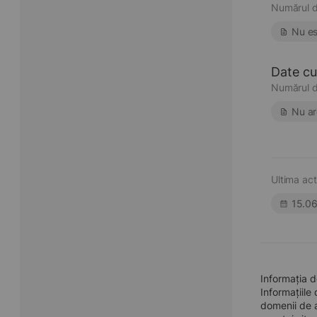
Numărul d
Nu es
Date cu 
Numărul d
Nu ar
Ultima act
15.0
Informația 
Informațiile
domenii de a