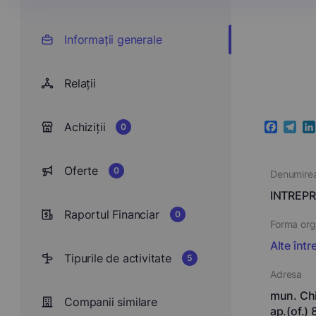
Informații generale
Relații
Achiziții
0
Faceboo
Teleg
Li
Oferte
0
Denumire
INTREPR
Raportul Financiar
0
Forma orga
Alte într
Tipurile de activitate
5
Adresa
mun. Chiş
Companii similare
ap.(of.) 