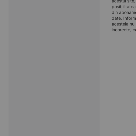
acestui site
posibilitate
din aboname
date. Inform
acesteia nu 
incorecte, c