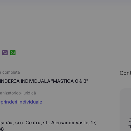
k
ram
nkedIn
Viber
WhatsApp
a completă
Con
INDEREA INDIVIDUALA "MASTICA O & B"
nizatorico-juridică
eprinderi individuale
inău, sec. Centru, str. Alecsandri Vasile, 17,
"
88