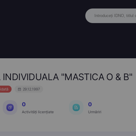
INDIVIDUALA "MASTICA O & B"
idată
29.12.1997
0
0
Activități licențiate
Urmăriri