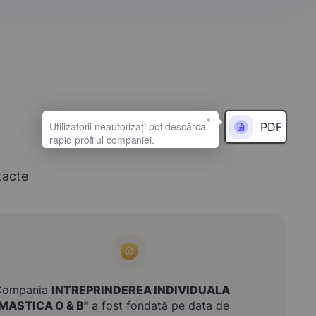
×
PDF
tacte
Compania
INTREPRINDEREA INDIVIDUALA
MASTICA O & B"
a fost fondată pe data de