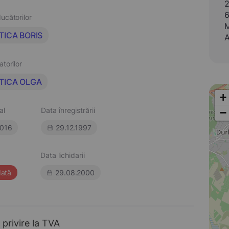
2
6
ucătorilor
M
TICA BORIS
A
atorilor
TICA OLGA
+
al
Data înregistrării
−
016
29.12.1997
Data lichidarii
dată
29.08.2000
 privire la TVA