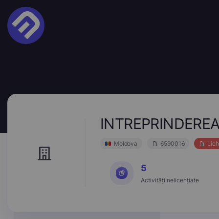
INTREPRINDEREA 
Moldova
6590016
Lich
5
Activități nelicențiate