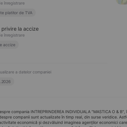
e înregistrare
te platitor de TVA
privire la accize
e înregistrare
e accize
ualizare a datelor companiei
6.2026
despre compania INTREPRINDEREA INDIVIDUALA "MASTICA O & B", înfii
 despre companii sunt actualizate în timp real, din surse veridice. Astfe
ctivitate economică și dezvăluind imaginea agenților economici care pre