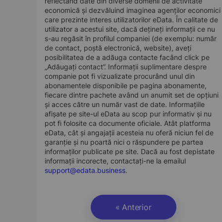
reflectând date din diverse domenii de activitate
economică și dezvăluind imaginea agenților economici
care prezinte interes utilizatorilor eData. În calitate de
utilizator a acestui site, dacă dețineți informații ce nu
s-au regăsit în profilul companiei (de exemplu: număr
de contact, poștă electronică, website), aveți
posibilitatea de a adăuga contacte facând click pe
„Adăugați contact”. Informații suplimentare despre
companie pot fi vizualizate procurând unul din
abonamentele disponibile pe pagina abonamente,
fiecare dintre pachete având un anumit set de opțiuni
și acces către un număr vast de date. Informațiile
afișate pe site-ul eData au scop pur informativ și nu
pot fi folosite ca documente oficiale. Atât platforma
eData, cât și angajații acesteia nu oferă niciun fel de
garanție și nu poartă nici o răspundere pe partea
informaților publicate pe site. Dacă au fost depistate
informații incorecte, contactați-ne la emailul
support@edata.business
.
« Anterior