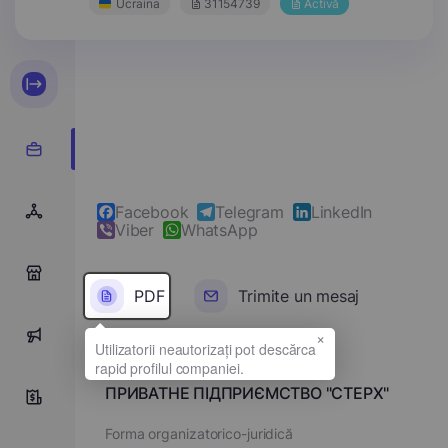
Ucraina
31154739
Activă
Facebook
Telegram
LinkedIn
Viber
WhatsApp
0
PDF
Trimite un mesaj
×
0
Denumirea completă
ПРИВАТНЕ ПІДПРИЄМСТВО "СТЕРХ"
0
Forma organizatorico-juridică