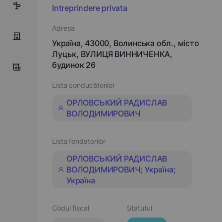
6
Intreprindere privata
Adresa
Україна, 43000, Волинська обл., місто
Луцьк, ВУЛИЦЯ ВИННИЧЕНКА,
будинок 26
Lista conducătorilor
ОРЛОВСЬКИЙ РАДИСЛАВ
ВОЛОДИМИРОВИЧ
Lista fondatorilor
ОРЛОВСЬКИЙ РАДИСЛАВ
ВОЛОДИМИРОВИЧ; Україна;
Україна
Codul fiscal
Statutul