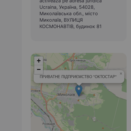
activează pe adresa juridică
Ucraina, Україна, 54028,
Миколаївська обл., місто
Миколаїв, ВУЛИЦЯ
КОСМОНАВТІВ, будинок 81
+
−
×
ПРИВАТНЕ ПІДПРИЄМСТВО "ОКТОСТАР"