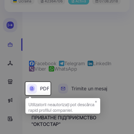
Ucraina
42364706
Activă
07.08.2018
Facebook
Telegram
LinkedIn
Viber
WhatsApp
0
PDF
Trimite un mesaj
×
0
Denumirea completă
ПРИВАТНЕ ПІДПРИЄМСТВО
0
"ОКТОСТАР"