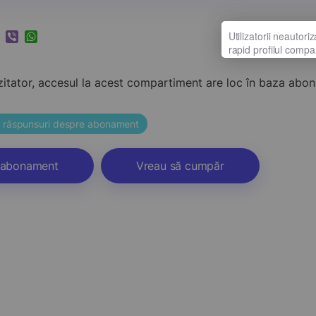
k
ram
nkedIn
Viber
WhatsApp
zitator, accesul la acest compartiment are loc în baza ab
și răspunsuri despre abonament
abonament
Vreau să cumpăr