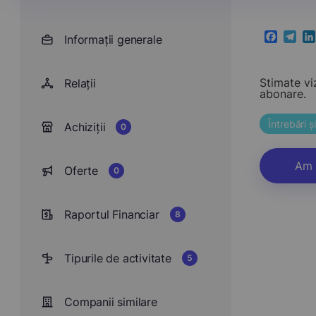
Informații generale
Faceboo
Teleg
Li
Stimate vi
Relații
abonare.
Întrebări 
Achiziții
0
Am 
Oferte
0
Raportul Financiar
8
Tipurile de activitate
5
Companii similare