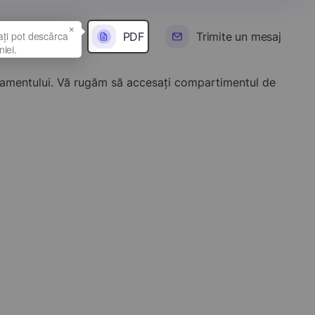
×
PDF
Trimite un mesaj
onamentului. Vă rugăm să accesați compartimentul de