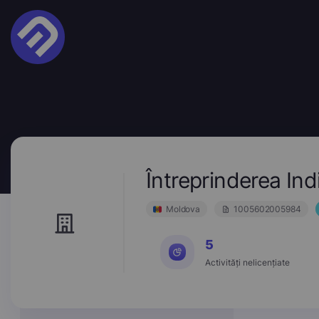
Întreprinderea In
Moldova
1005602005984
5
Activități nelicențiate