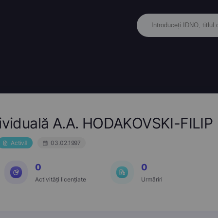
dividuală A.A. HODAKOVSKI-FILIP
Activă
03.02.1997
0
0
Activități licențiate
Urmăriri