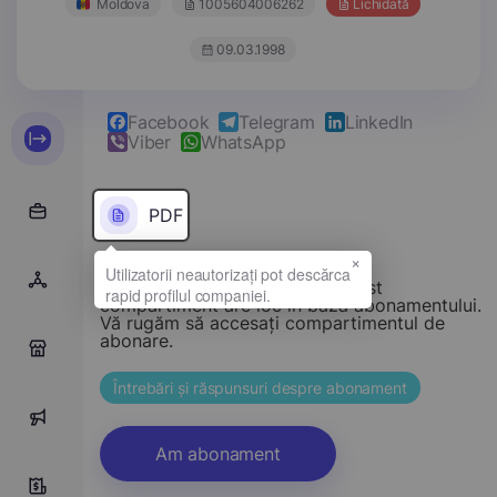
Moldova
1005604006262
Lichidată
09.03.1998
Facebook
Telegram
LinkedIn
Viber
WhatsApp
PDF
×
Stimate vizitator, accesul la acest
compartiment are loc în baza abonamentului.
Vă rugăm să accesați compartimentul de
abonare.
0
Întrebări și răspunsuri despre abonament
0
Am abonament
0