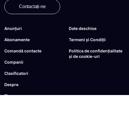
Contactați-ne
Anunțuri
Date deschise
Abonamente
Termeni și Condiții
Comandă contacte
Politica de confidențialitate
și de cookie-uri
Companii
Clasificatori
Despre
Blog
FAQ
© Toate drepturile sunt rezervate
dezvoltat de
RTS