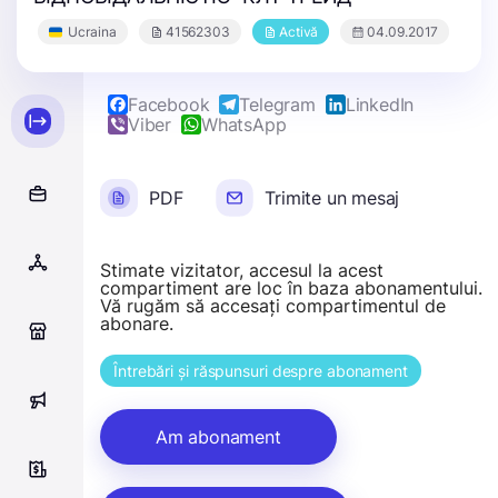
Ucraina
41562303
Activă
04.09.2017
Facebook
Telegram
LinkedIn
Viber
WhatsApp
PDF
Trimite un mesaj
Stimate vizitator, accesul la acest
compartiment are loc în baza abonamentului.
Vă rugăm să accesați compartimentul de
abonare.
0
Întrebări și răspunsuri despre abonament
0
Am abonament
0