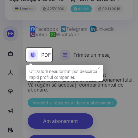
Ucraina
42591890
Activă
02.11.2018
Facebook
Telegram
LinkedIn
Viber
WhatsApp
PDF
Trimite un mesaj
×
Stimate vizitator, accesul la acest
compartiment are loc în baza abonamentului.
Vă rugăm să accesați compartimentul de
abonare.
0
Întrebări și răspunsuri despre abonament
0
Am abonament
0