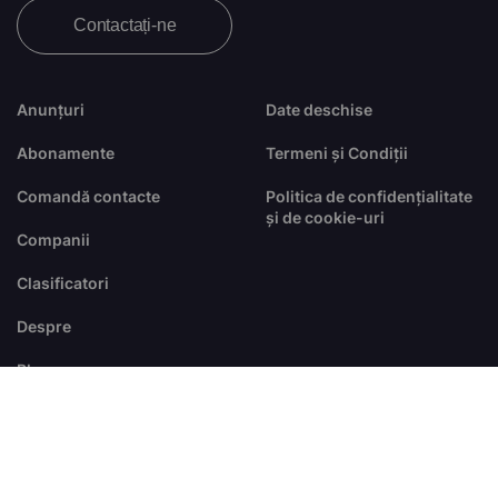
Contactați-ne
Anunțuri
Date deschise
Abonamente
Termeni și Condiții
Comandă contacte
Politica de confidențialitate
și de cookie-uri
Companii
Clasificatori
Despre
Blog
FAQ
© Toate drepturile sunt rezervate
dezvoltat de
RTS