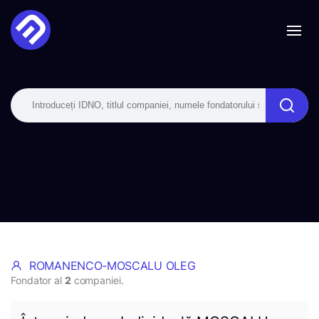
ROMANENCO-MOSCALU OLEG
Fondator al
2
companiei.