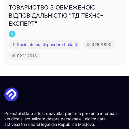
ТОВАРИСТВО З ОБМЕЖЕНОЮ
ВІДПОВІДАЛЬНІСТЮ "ТД ТЕХНО-
ЕКСПЕРТ"
Societate cu răspundere limitată
42591890
02.11.2018
Proiectul eData a fost dezvoltat pentru a prezenta informații
veridice și actualizate despre persoanele juridice care
activează în cadrul legal din Republica Moldova.