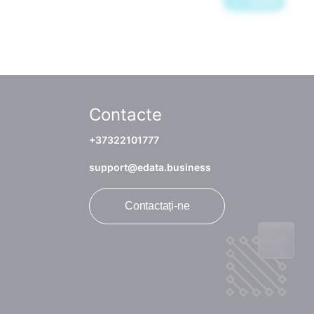
Contacte
+37322101777
support@edata.business
Contactați-ne