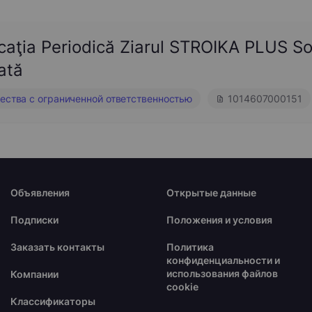
caţia Periodică Ziarul STROIKA PLUS S
ată
ства с ограниченной ответственностью
1014607000151
Объявления
Открытые данные
Подписки
Положения и условия
Заказать контакты
Политика
конфиденциальности и
использования файлов
Компании
cookie
Классификаторы