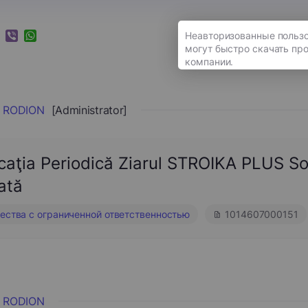
k
ram
nkedIn
Viber
WhatsApp
 RODION
[Administrator]
caţia Periodică Ziarul STROIKA PLUS S
ată
ства с ограниченной ответственностью
1014607000151
 RODION