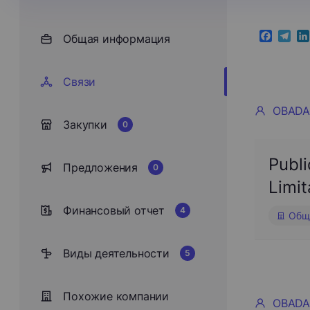
Общая информация
Faceboo
Teleg
Li
Cвязи
OBADA
Закупки
0
Publi
Предложения
0
Limit
Финансовый отчет
4
Обще
Виды деятельности
5
Похожие компании
OBADA