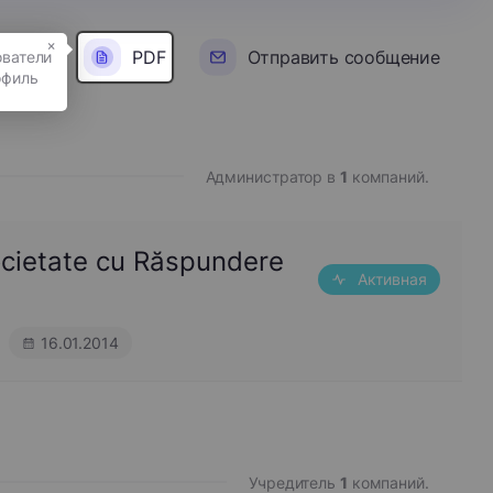
×
PDF
Отправить сообщение
Администратор в
1
компаний.
ocietate cu Răspundere
Активная
16.01.2014
Учредитель
1
компаний.