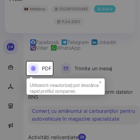
Moldova
1002611000465
Activă
11.04.2001
Facebook
Telegram
LinkedIn
Viber
WhatsApp
PDF
Trimite un mesaj
×
Tipul principal de activitate conform datelor
BNS
0
Comerţ cu amănuntul al carburanţilor pentru
autovehicule în magazine specializate
1
Activități nelicențiate
28