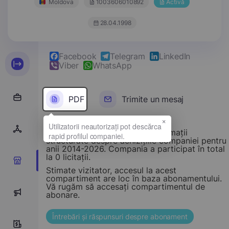
Moldova
1003606010892
Activă
28.04.1998
Facebook
Telegram
LinkedIn
Viber
WhatsApp
PDF
Trimite un mesaj
×
Acest compartiment oferă informații
structurate despre achizițiile companiei pentru
anii 2014-2026. Compania a participat în total
la 0 licitații.
0
Stimate vizitator, accesul la acest
compartiment are loc în baza abonamentului.
Vă rugăm să accesați compartimentul de
116
abonare.
Întrebări și răspunsuri despre abonament
10