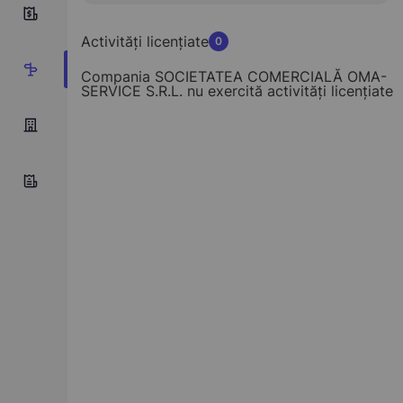
0
Activități licențiate
0
3
Compania SOCIETATEA COMERCIALĂ OMA-
SERVICE S.R.L. nu exercită activități licențiate