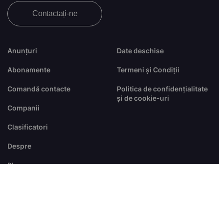
Contactați-ne
Anunțuri
Date deschise
Abonamente
Termeni și Condiții
Comandă contacte
Politica de confidențialitate
și de cookie-uri
Companii
Clasificatori
Despre
Blog
FAQ
© Toate drepturile sunt rezervate
dezvoltat de
RTS