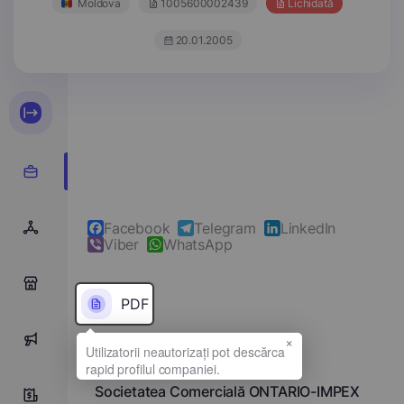
Moldova
1005600002439
Lichidată
20.01.2005
Facebook
Telegram
LinkedIn
Viber
WhatsApp
0
PDF
×
0
Denumirea completă
Societatea Comercială ONTARIO-IMPEX
0