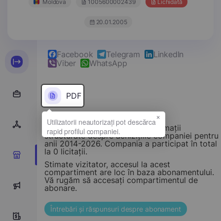
Moldova
1005600002439
Lichidată
20.01.2005
Facebook
Telegram
LinkedIn
Viber
WhatsApp
PDF
×
Acest compartiment oferă informații
structurate despre achizițiile companiei pentru
anii 2014-2026. Compania a participat în total
la 0 licitații.
0
Stimate vizitator, accesul la acest
compartiment are loc în baza abonamentului.
Vă rugăm să accesați compartimentul de
0
abonare.
Întrebări și răspunsuri despre abonament
0