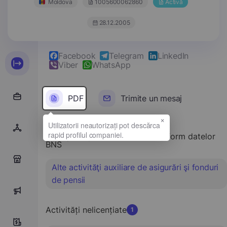
Moldova
1005600062860
Activă
28.12.2005
Facebook
Telegram
LinkedIn
Viber
WhatsApp
PDF
Trimite un mesaj
×
Tipul principal de activitate conform datelor
BNS
0
Alte activităţi auxiliare de asigurări şi fonduri
de pensii
0
Activități nelicențiate
1
5