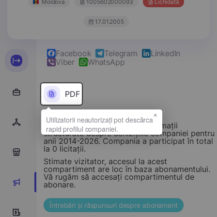
Moldova
1005602000093
Lichidată
17.01.2005
Facebook
Telegram
LinkedIn
Viber
WhatsApp
PDF
×
Acest compartiment oferă informații
structurate despre achizițiile companiei pentru
anii 2014-2026. Compania a participat în total
la 0 licitații.
0
Stimate vizitator, accesul la acest
compartiment are loc în baza abonamentului.
Vă rugăm să accesați compartimentul de
0
abonare.
Întrebări și răspunsuri despre abonament
0