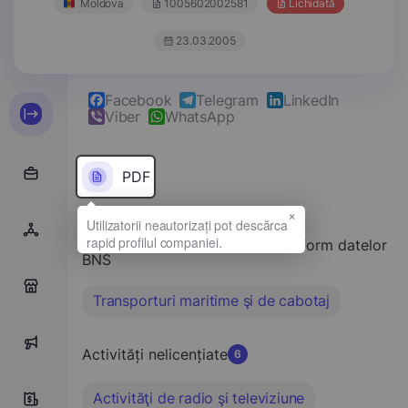
Moldova
1005602002581
Lichidată
23.03.2005
Facebook
Telegram
LinkedIn
Viber
WhatsApp
PDF
×
Tipul principal de activitate conform datelor
BNS
0
Transporturi maritime şi de cabotaj
0
Activități nelicențiate
6
Activităţi de radio şi televiziune
7