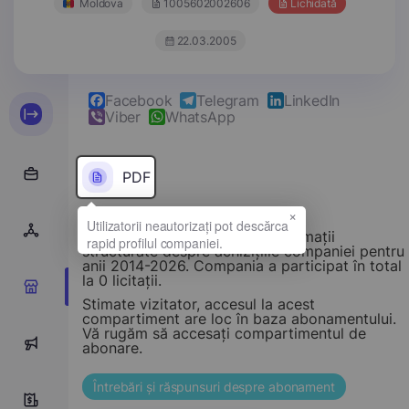
Moldova
1005602002606
Lichidată
22.03.2005
Facebook
Telegram
LinkedIn
Viber
WhatsApp
PDF
×
Acest compartiment oferă informații
structurate despre achizițiile companiei pentru
anii 2014-2026. Compania a participat în total
la 0 licitații.
0
Stimate vizitator, accesul la acest
compartiment are loc în baza abonamentului.
Vă rugăm să accesați compartimentul de
0
abonare.
Întrebări și răspunsuri despre abonament
0