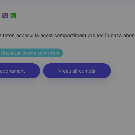
k
ram
nkedIn
Viber
WhatsApp
zitator, accesul la acest compartiment are loc în baza ab
și răspunsuri despre abonament
abonament
Vreau să cumpăr