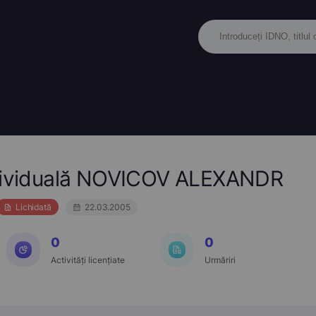
ndividuală NOVICOV ALEXANDR
Lichidată
22.03.2005
0
0
Activități licențiate
Urmăriri