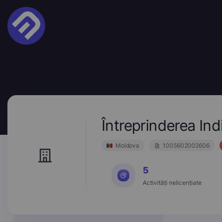
Întreprinderea I
Moldova
1005602002606
5
Activități nelicențiate