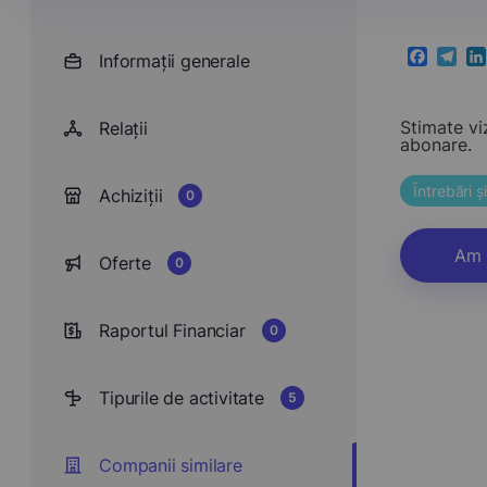
Informații generale
Faceboo
Teleg
Li
Stimate vi
Relații
abonare.
Întrebări 
Achiziții
0
Am 
Oferte
0
Raportul Financiar
0
Tipurile de activitate
5
Companii similare