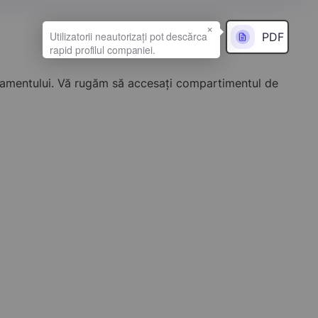
×
PDF
onamentului. Vă rugăm să accesați compartimentul de