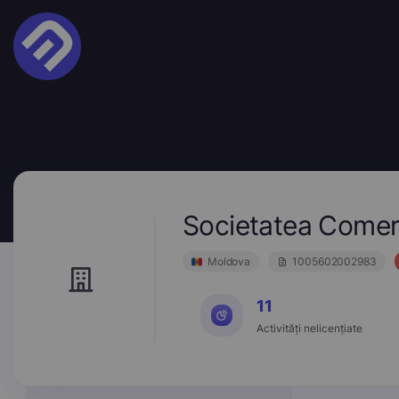
Societatea Comerc
Moldova
1005602002983
11
Activități nelicențiate