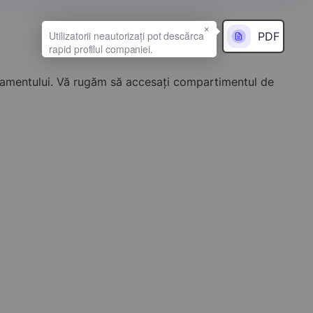
×
PDF
onamentului. Vă rugăm să accesați compartimentul de