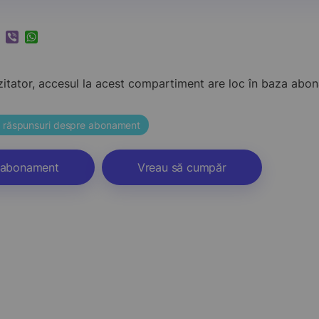
k
ram
nkedIn
Viber
WhatsApp
zitator, accesul la acest compartiment are loc în baza ab
și răspunsuri despre abonament
abonament
Vreau să cumpăr