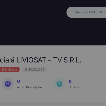
ială LIVIOSAT - TV S.R.L.
Lichidată
30.03.2005
0
0
Activități licențiate
Urmăriri