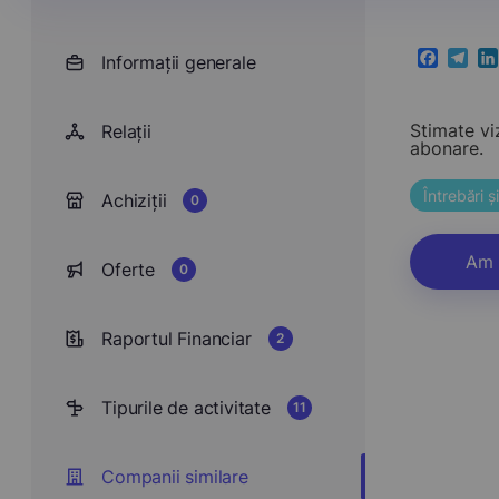
Informații generale
Faceboo
Teleg
Li
Stimate vi
Relații
abonare.
Întrebări 
Achiziții
0
Am 
Oferte
0
Raportul Financiar
2
Tipurile de activitate
11
Companii similare