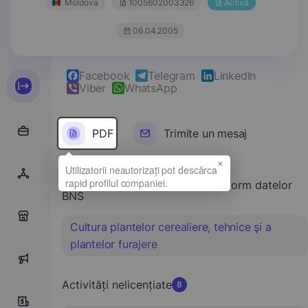
Moldova
1005602003326
Activă
06.04.2005
Facebook
Telegram
LinkedIn
Viber
WhatsApp
PDF
Trimite un mesaj
×
Tipul principal de activitate conform datelor
BNS
0
Cultura plantelor cerealiere, tehnice şi a
plantelor furajere
0
Activități nelicențiate
8
5