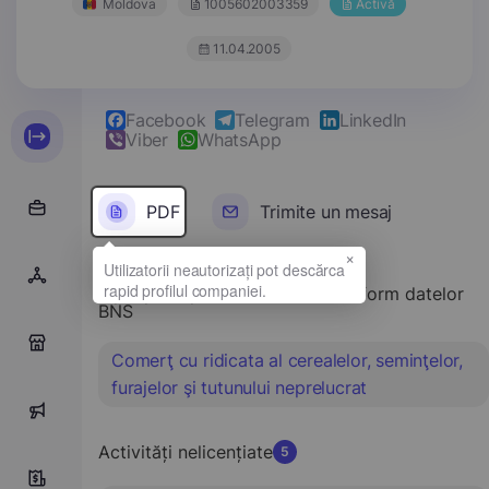
Moldova
1005602003359
Activă
11.04.2005
Facebook
Telegram
LinkedIn
Viber
WhatsApp
PDF
Trimite un mesaj
×
Tipul principal de activitate conform datelor
BNS
0
Comerţ cu ridicata al cerealelor, seminţelor,
furajelor şi tutunului neprelucrat
0
Activități nelicențiate
5
5