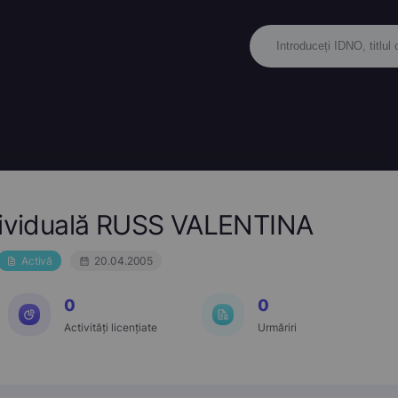
ndividuală RUSS VALENTINA
Activă
20.04.2005
0
0
Activități licențiate
Urmăriri