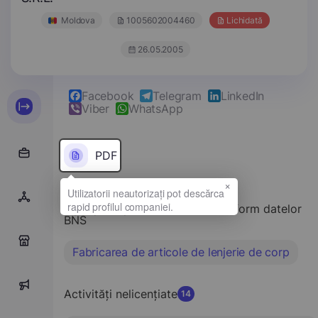
Moldova
1005602004460
Lichidată
26.05.2005
Facebook
Telegram
LinkedIn
Viber
WhatsApp
PDF
×
Tipul principal de activitate conform datelor
BNS
0
Fabricarea de articole de lenjerie de corp
0
Activități nelicențiate
14