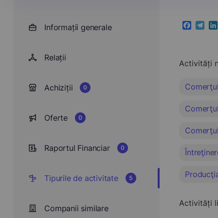
Informații generale
Faceboo
Teleg
Li
Relații
Activități 
Comerţul 
Achiziții
0
Comerţul 
Oferte
0
Comerţul 
Raportul Financiar
0
Întreţine
Producţi
Tipurile de activitate
5
Activități 
Companii similare