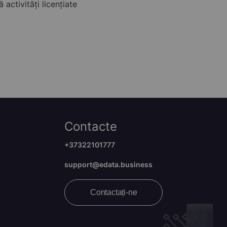
ctivități licențiate
Contacte
+37322101777
support@edata.business
Contactați-ne