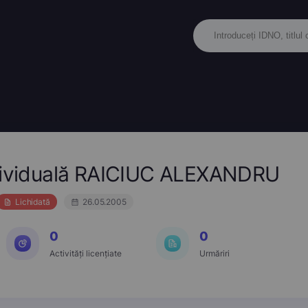
ndividuală RAICIUC ALEXANDRU
Lichidată
26.05.2005
0
0
Activități licențiate
Urmăriri