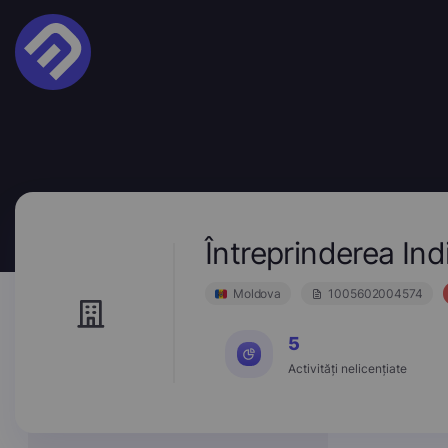
Întreprinderea I
Moldova
1005602004574
5
Activități nelicențiate