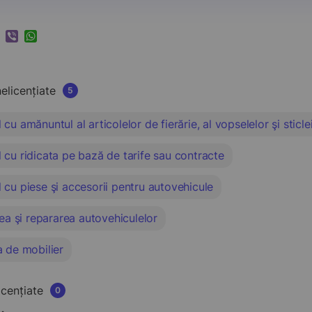
k
ram
nkedIn
Viber
WhatsApp
nelicențiate
5
cu amănuntul al articolelor de fierărie, al vopselelor şi sticle
cu ridicata pe bază de tarife sau contracte
cu piese şi accesorii pentru autovehicule
rea şi repararea autovehiculelor
a de mobilier
licențiate
0