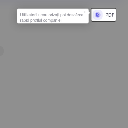
×
PDF
i