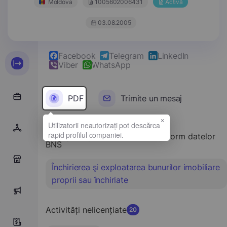
Moldova
1005602006431
Activă
03.08.2005
Facebook
Telegram
LinkedIn
Viber
WhatsApp
PDF
Trimite un mesaj
×
Tipul principal de activitate conform datelor
BNS
0
Închirierea şi exploatarea bunurilor imobiliare
proprii sau închiriate
0
Activități nelicențiate
20
10