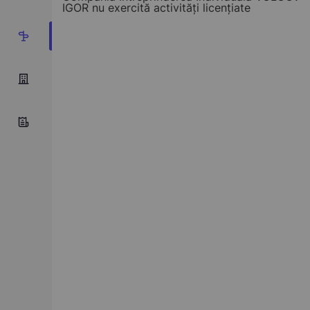
IGOR nu exercită activități licențiate
1