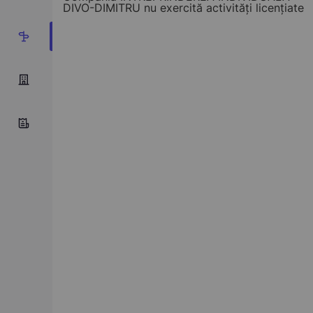
DIVO-DIMITRU nu exercită activități licențiate
1