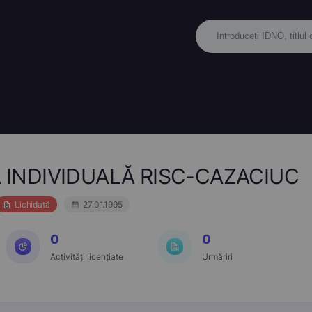
 INDIVIDUALĂ RISC-CAZACIUC
Lichidată
27.01.1995
0
0
Activități licențiate
Urmăriri