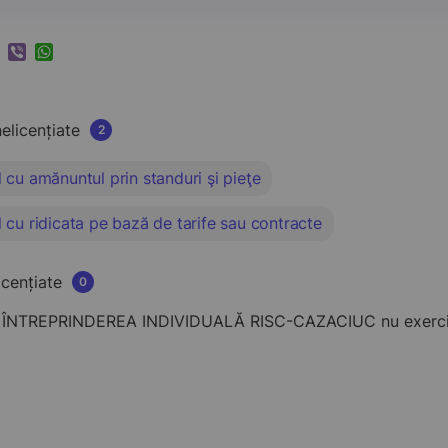
k
ram
nkedIn
Viber
WhatsApp
nelicențiate
2
cu amănuntul prin standuri şi pieţe
cu ridicata pe bază de tarife sau contracte
licențiate
0
ÎNTREPRINDEREA INDIVIDUALĂ RISC-CAZACIUC nu exercită a