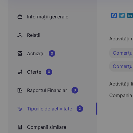
Informații generale
Faceboo
Teleg
Li
Relații
Activități 
Comerţul 
Achiziții
0
Comerţul 
Oferte
0
Activități 
Raportul Financiar
0
Compania 
Tipurile de activitate
2
Companii similare