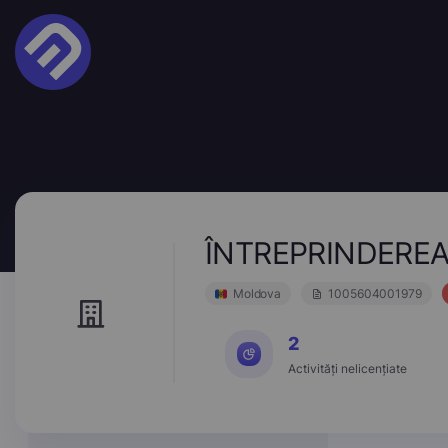
ÎNTREPRINDEREA
Moldova
1005604001979
2
Activități nelicențiate