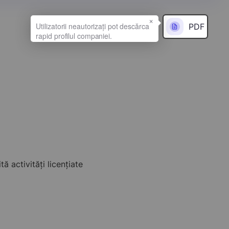
×
PDF
ctivități licențiate