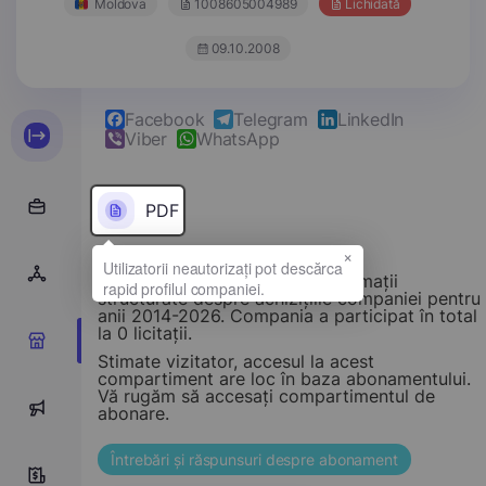
Moldova
1008605004989
Lichidată
09.10.2008
Facebook
Telegram
LinkedIn
Viber
WhatsApp
PDF
×
Acest compartiment oferă informații
structurate despre achizițiile companiei pentru
anii 2014-2026. Compania a participat în total
la 0 licitații.
0
Stimate vizitator, accesul la acest
compartiment are loc în baza abonamentului.
Vă rugăm să accesați compartimentul de
0
abonare.
Întrebări și răspunsuri despre abonament
0