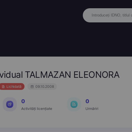
ndividual TALMAZAN ELEONORA
Lichidată
09.10.2008
0
0
Activități licențiate
Urmăriri