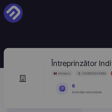
Întreprinzător I
Moldova
1008605004989
6
Activități nelicențiate