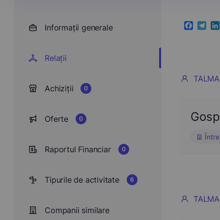
Informații generale
Faceboo
Teleg
Li
Relații
TALMA
Achiziții
0
Gosp
Oferte
0
Între
Raportul Financiar
0
Tipurile de activitate
6
TALMA
Companii similare