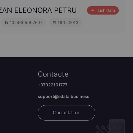
MAZAN ELEONORA PETRU
Lichidată
1024605007607
16.12.2013
Contacte
+37322101777
support@edata.business
Contactați-ne