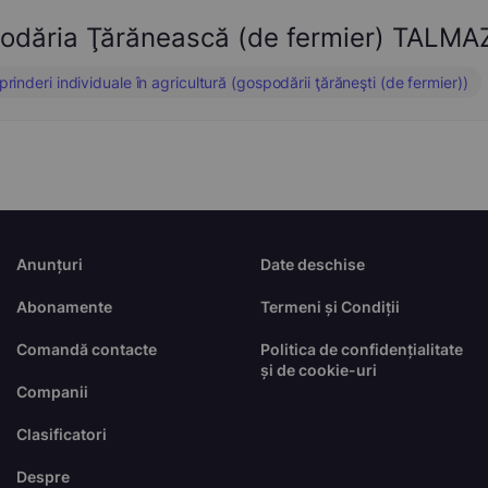
odăria Ţărănească (de fermier) TAL
prinderi individuale în agricultură (gospodării ţărăneşti (de fermier))
Anunțuri
Date deschise
Abonamente
Termeni și Condiții
Comandă contacte
Politica de confidențialitate
și de cookie-uri
Companii
Clasificatori
Despre