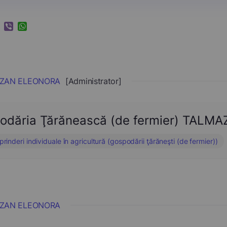
k
ram
nkedIn
Viber
WhatsApp
ZAN ELEONORA
[Administrator]
odăria Ţărănească (de fermier) TAL
prinderi individuale în agricultură (gospodării ţărăneşti (de fermier))
ZAN ELEONORA