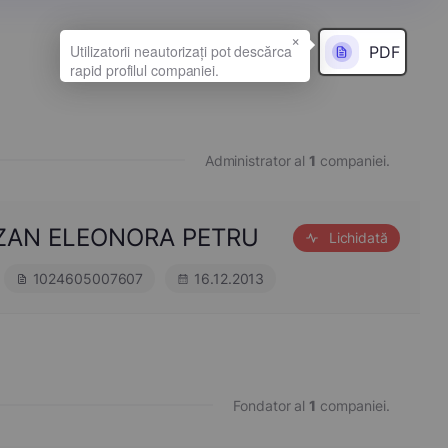
×
PDF
Administrator al
1
companiei.
MAZAN ELEONORA PETRU
Lichidată
1024605007607
16.12.2013
Fondator al
1
companiei.