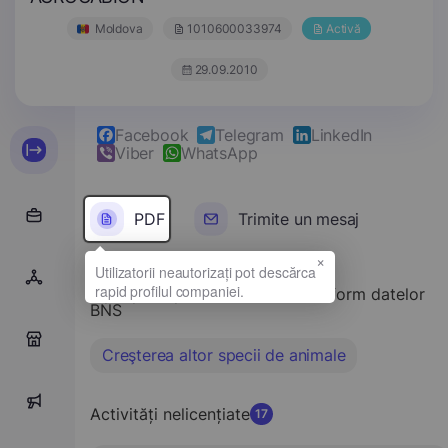
Moldova
1010600033974
Activă
29.09.2010
Facebook
Telegram
LinkedIn
Viber
WhatsApp
PDF
Trimite un mesaj
×
Tipul principal de activitate conform datelor
BNS
0
Creşterea altor specii de animale
0
Activități nelicențiate
17