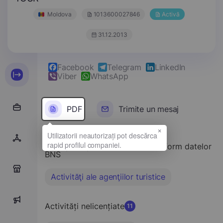
Moldova
1013600027846
Activă
31.12.2013
Facebook
Telegram
LinkedIn
Viber
WhatsApp
PDF
Trimite un mesaj
×
Tipul principal de activitate conform datelor
BNS
0
Activităţi ale agenţiilor turistice
0
Activități nelicențiate
11