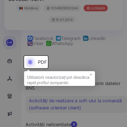
Moldova
1014600000244
Lichidată
10.01.2014
Facebook
Telegram
LinkedIn
Viber
WhatsApp
PDF
×
Tipul principal de activitate conform datelor
BNS
0
Activităţi de realizare a soft-ului la comandă
(software orientat client)
0
Activități nelicențiate
8