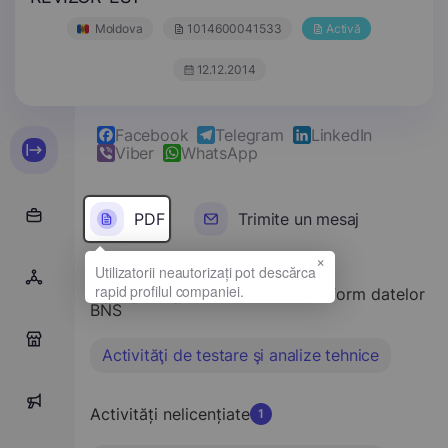
Moldova
1014600041533
Activă
12.12.2014
Facebook
Telegram
LinkedIn
Viber
WhatsApp
PDF
Trimite un mesaj
×
Tipul principal de activitate conform datelor
BNS
0
Activităţi de testare şi analize tehnice
0
Activități nelicențiate
1