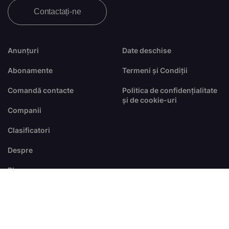
Contactați-ne
Anunțuri
Date deschise
Abonamente
Termeni și Condiții
Comandă contacte
Politica de confidențialitate
și de cookie-uri
Companii
Clasificatori
Despre
Blog
FAQ
© Toate drepturile sunt rezervate
dezvoltat de
RTS