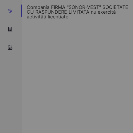
Compania FIRMA "SONOR-VEST" SOCIETATE
2
CU RASPUNDERE LIMITATA nu exercită
activități licențiate