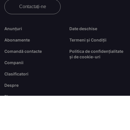
Contactați-ne
Anunțuri
Date deschise
Abonamente
Termeni și Condiții
Comandă contacte
Politica de confidențialitate
și de cookie-uri
Companii
Clasificatori
Despre
Blog
FAQ
© Toate drepturile sunt rezervate
dezvoltat de
RTS