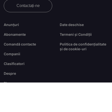
Contactați-ne
Anunțuri
Date deschise
Abonamente
Termeni și Condiții
Comandă contacte
Politica de confidențialitate
și de cookie-uri
Companii
Clasificatori
Despre
Blog
FAQ
© Toate drepturile sunt rezervate
dezvoltat de
RTS