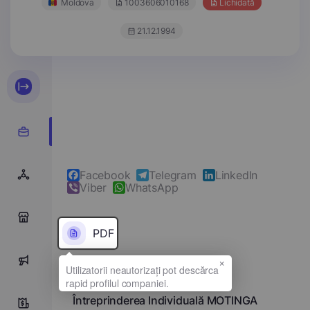
Moldova
1003606010168
Lichidată
21.12.1994
Facebook
Telegram
LinkedIn
Viber
WhatsApp
0
PDF
×
0
Denumirea completă
Întreprinderea Individuală MOTINGA
0