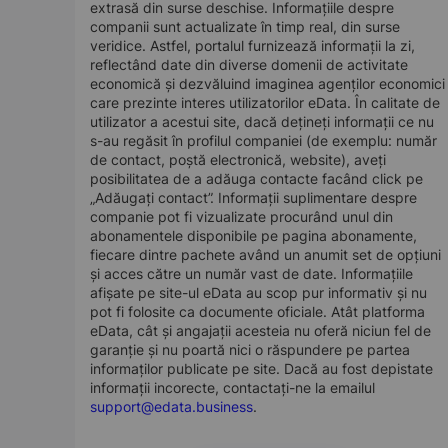
extrasă din surse deschise. Informațiile despre
companii sunt actualizate în timp real, din surse
veridice. Astfel, portalul furnizează informații la zi,
reflectând date din diverse domenii de activitate
economică și dezvăluind imaginea agenților economici
care prezinte interes utilizatorilor eData. În calitate de
utilizator a acestui site, dacă dețineți informații ce nu
s-au regăsit în profilul companiei (de exemplu: număr
de contact, poștă electronică, website), aveți
posibilitatea de a adăuga contacte facând click pe
„Adăugați contact”. Informații suplimentare despre
companie pot fi vizualizate procurând unul din
abonamentele disponibile pe pagina abonamente,
fiecare dintre pachete având un anumit set de opțiuni
și acces către un număr vast de date. Informațiile
afișate pe site-ul eData au scop pur informativ și nu
pot fi folosite ca documente oficiale. Atât platforma
eData, cât și angajații acesteia nu oferă niciun fel de
garanție și nu poartă nici o răspundere pe partea
informaților publicate pe site. Dacă au fost depistate
informații incorecte, contactați-ne la emailul
support@edata.business
.