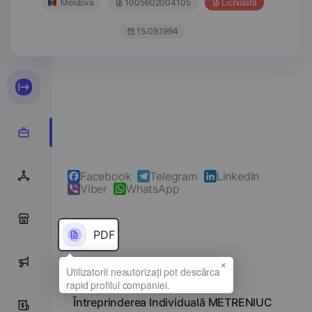
Moldova
1005602004105
Lichidată
15.09.1994
Facebook
Telegram
LinkedIn
Viber
WhatsApp
0
PDF
×
0
Denumirea completă
Întreprinderea Individuală METRENIUC
0