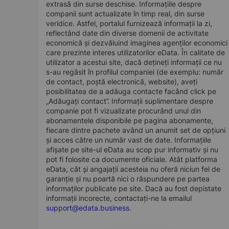
extrasă din surse deschise. Informațiile despre
companii sunt actualizate în timp real, din surse
veridice. Astfel, portalul furnizează informații la zi,
reflectând date din diverse domenii de activitate
economică și dezvăluind imaginea agenților economici
care prezinte interes utilizatorilor eData. În calitate de
utilizator a acestui site, dacă dețineți informații ce nu
s-au regăsit în profilul companiei (de exemplu: număr
de contact, poștă electronică, website), aveți
posibilitatea de a adăuga contacte facând click pe
„Adăugați contact”. Informații suplimentare despre
companie pot fi vizualizate procurând unul din
abonamentele disponibile pe pagina abonamente,
fiecare dintre pachete având un anumit set de opțiuni
și acces către un număr vast de date. Informațiile
afișate pe site-ul eData au scop pur informativ și nu
pot fi folosite ca documente oficiale. Atât platforma
eData, cât și angajații acesteia nu oferă niciun fel de
garanție și nu poartă nici o răspundere pe partea
informaților publicate pe site. Dacă au fost depistate
informații incorecte, contactați-ne la emailul
support@edata.business
.