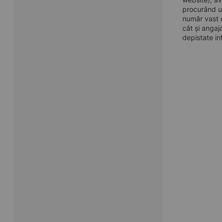
procurând u
număr vast d
cât și angaj
depistate in