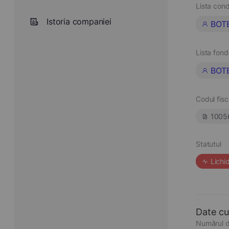
Lista cond
Istoria companiei
BOT
Lista fond
BOT
Codul fisc
1005
Statutul
Lichi
Date cu
Numărul d