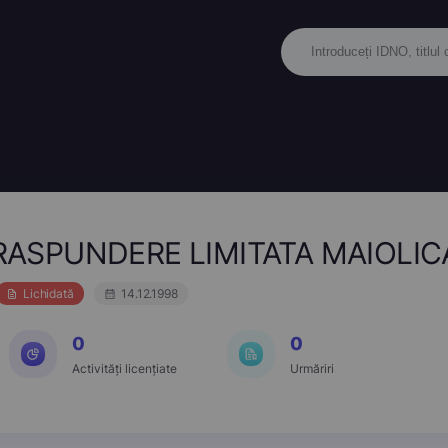
RASPUNDERE LIMITATA MAIOLIC
Lichidată
14.12.1998
0
0
Activități licențiate
Urmăriri