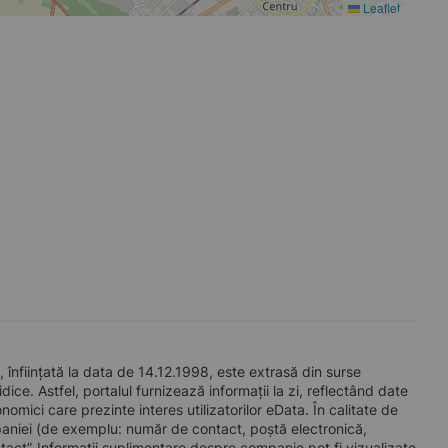
Leaflet
ințată la data de 14.12.1998, este extrasă din surse
ice. Astfel, portalul furnizează informații la zi, reflectând date
mici care prezinte interes utilizatorilor eData. În calitate de
companiei (de exemplu: număr de contact, poștă electronică,
act”. Informații suplimentare despre companie pot fi vizualizate