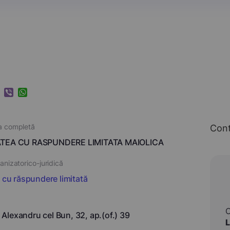
k
ram
nkedIn
Viber
WhatsApp
a completă
Con
TEA CU RASPUNDERE LIMITATA MAIOLICA
nizatorico-juridică
i cu răspundere limitată
r. Alexandru cel Bun, 32, ap.(of.) 39