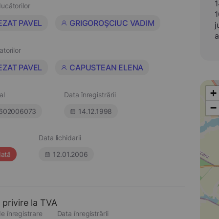
1
ucătorilor
1
EZAT PAVEL
GRIGOROŞCIUC VADIM
j
a
atorilor
EZAT PAVEL
CAPUSTEAN ELENA
+
al
Data înregistrării
−
602006073
14.12.1998
Data lichidarii
dată
12.01.2006
 privire la TVA
e înregistrare
Data înregistrării