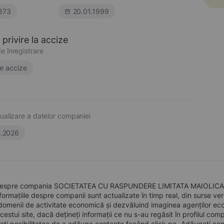
873
20.01.1999
privire la accize
e înregistrare
e accize
ualizare a datelor companiei
6.2026
despre compania SOCIETATEA CU RASPUNDERE LIMITATA MAIOLICA, înfi
formațiile despre companii sunt actualizate în timp real, din surse verid
domenii de activitate economică și dezvăluind imaginea agenților econo
 acestui site, dacă dețineți informații ce nu s-au regăsit în profilul 
eți posibilitatea de a adăuga contacte facând click pe „Adăugați cont