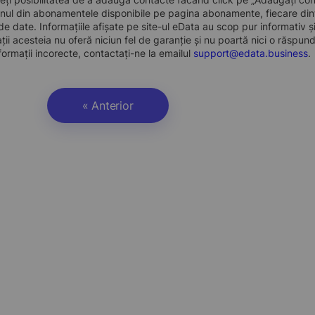
nul din abonamentele disponibile pe pagina abonamente, fiecare dint
e date. Informațiile afișate pe site-ul eData au scop pur informativ și
ații acesteia nu oferă niciun fel de garanție și nu poartă nici o răspun
formații incorecte, contactați-ne la emailul
support@edata.business
.
« Anterior