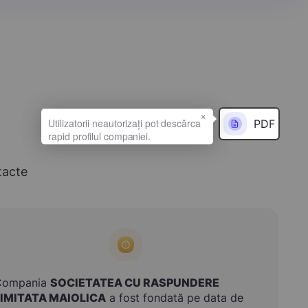
×
PDF
tacte
Compania
SOCIETATEA CU RASPUNDERE
LIMITATA MAIOLICA
a fost fondată pe data de