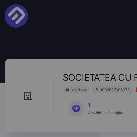
SOCIETATEA CU 
Moldova
1005602006073
1
Activități nelicențiate