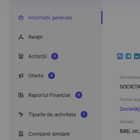
Informații generale
Relații
Achiziții
0
Faceboo
Teleg
Li
Oferte
0
Denumire
SOCIETA
Raportul Financiar
0
Forma orga
Societăţ
Tipurile de activitate
1
Adresa
Bălţi, st
Companii similare