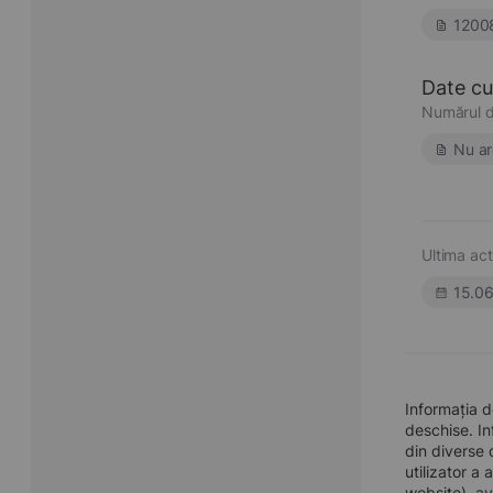
1200
Date cu 
Numărul d
Nu ar
Ultima act
15.0
Informația 
deschise. In
din diverse 
utilizator a
website), av