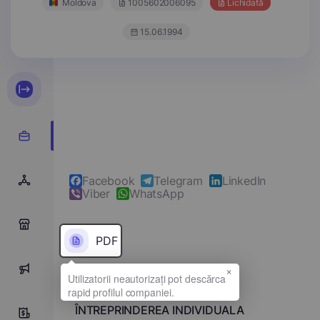
Moldova
1005602006095
Lichidată
15.06.1994
Facebook
Telegram
LinkedIn
Viber
WhatsApp
0
PDF
×
0
Denumirea completă
ÎNTREPRINDEREA INDIVIDUALA
0