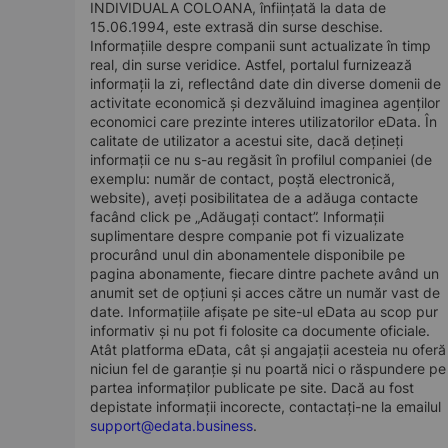
INDIVIDUALA COLOANA, înființată la data de
15.06.1994, este extrasă din surse deschise.
Informațiile despre companii sunt actualizate în timp
real, din surse veridice. Astfel, portalul furnizează
informații la zi, reflectând date din diverse domenii de
activitate economică și dezvăluind imaginea agenților
economici care prezinte interes utilizatorilor eData. În
calitate de utilizator a acestui site, dacă dețineți
informații ce nu s-au regăsit în profilul companiei (de
exemplu: număr de contact, poștă electronică,
website), aveți posibilitatea de a adăuga contacte
facând click pe „Adăugați contact”. Informații
suplimentare despre companie pot fi vizualizate
procurând unul din abonamentele disponibile pe
pagina abonamente, fiecare dintre pachete având un
anumit set de opțiuni și acces către un număr vast de
date. Informațiile afișate pe site-ul eData au scop pur
informativ și nu pot fi folosite ca documente oficiale.
Atât platforma eData, cât și angajații acesteia nu oferă
niciun fel de garanție și nu poartă nici o răspundere pe
partea informaților publicate pe site. Dacă au fost
depistate informații incorecte, contactați-ne la emailul
support@edata.business
.