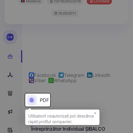
Moldova
1011604002016
Lichidată
16.09.2011
Facebook
Telegram
LinkedIn
Viber
WhatsApp
0
PDF
×
0
Denumirea completă
Întreprinzător Individual ŞIBALCO
0