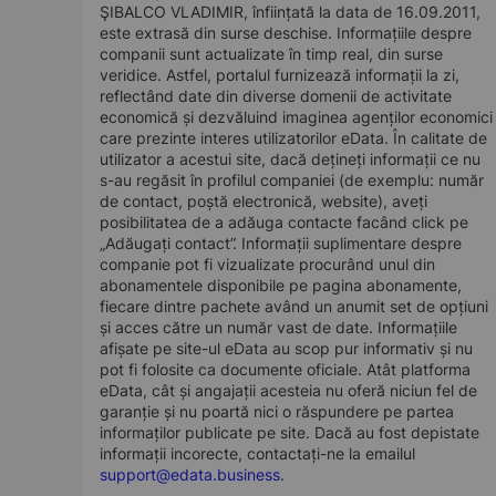
ŞIBALCO VLADIMIR, înființată la data de 16.09.2011,
este extrasă din surse deschise. Informațiile despre
companii sunt actualizate în timp real, din surse
veridice. Astfel, portalul furnizează informații la zi,
reflectând date din diverse domenii de activitate
economică și dezvăluind imaginea agenților economici
care prezinte interes utilizatorilor eData. În calitate de
utilizator a acestui site, dacă dețineți informații ce nu
s-au regăsit în profilul companiei (de exemplu: număr
de contact, poștă electronică, website), aveți
posibilitatea de a adăuga contacte facând click pe
„Adăugați contact”. Informații suplimentare despre
companie pot fi vizualizate procurând unul din
abonamentele disponibile pe pagina abonamente,
fiecare dintre pachete având un anumit set de opțiuni
și acces către un număr vast de date. Informațiile
afișate pe site-ul eData au scop pur informativ și nu
pot fi folosite ca documente oficiale. Atât platforma
eData, cât și angajații acesteia nu oferă niciun fel de
garanție și nu poartă nici o răspundere pe partea
informaților publicate pe site. Dacă au fost depistate
informații incorecte, contactați-ne la emailul
support@edata.business
.